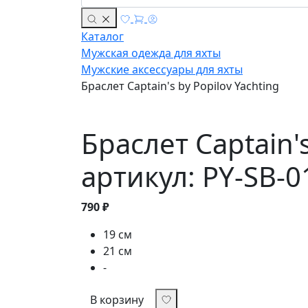
Каталог
Мужская одежда для яхты
Мужские аксессуары для яхты
Браслет Captain's by Popilov Yachting
Браслет Captain's
артикул: PY-SB-0
790 ₽
19 см
21 см
-
В корзину