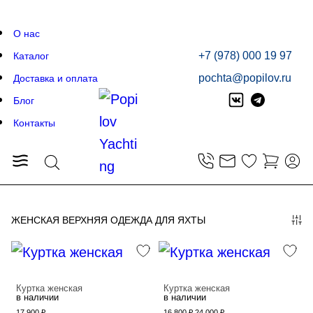
О нас
+7 (978) 000 19 97
Каталог
pochta@popilov.ru
Доставка и оплата
Блог
Брюки и шорты
Контакты
Верхняя одежда
Брюки мужские
Жакеты
Верхняя одежда
Обувь
Пледы
Обувь
Платья и юбки
Посуда
ЖЕНСКАЯ ВЕРХНЯЯ ОДЕЖДА ДЛЯ ЯХТЫ
Пляж
Рубашки
Мужчинам
Текстиль
Рубашки
Спорт
Женщинам
Спорт
Трикотаж
Трикотаж
Куртка женская
Куртка женская
Футболки и лонгсливы
в наличии
в наличии
Футболки и лонгсливы
17 900 ₽
16 800 ₽
24 000 ₽