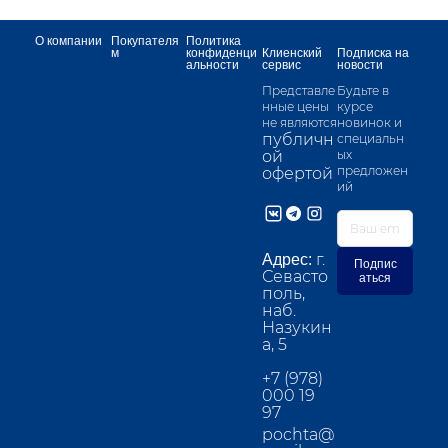
О компании
Покупателя
Политика
м
конфиденци
Клиенский
Подписка на
альности
сервис
новости
Представле
Будьте в
нные цены
курсе
не являются
новинок и
публичн
специальн
ой
ых
предложен
офертой
ий
г.
Адрес:
Подпис
Севасто
аться
поль,
наб.
Назукин
а, 5
+7 (978)
000 19
97
pochta@