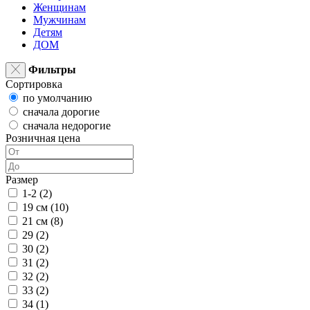
Женщинам
Мужчинам
Детям
ДОМ
Фильтры
Сортировка
по умолчанию
сначала дорогие
сначала недорогие
Розничная цена
Размер
1-2 (
2
)
19 см (
10
)
21 см (
8
)
29 (
2
)
30 (
2
)
31 (
2
)
32 (
2
)
33 (
2
)
34 (
1
)