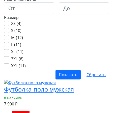
Размер
XS (
4
)
S (
10
)
M (
12
)
L (
11
)
XL (
11
)
3XL (
6
)
XXL (
11
)
Футболка-поло мужская
в наличии
7 900 ₽