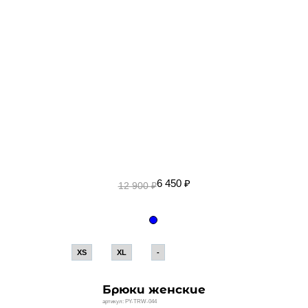
Аксессуары
Шорты мужские
Аксессуары
6 450 ₽
12 900 ₽
XS
XL
-
Брюки женские
артикул: PY-TRW-044