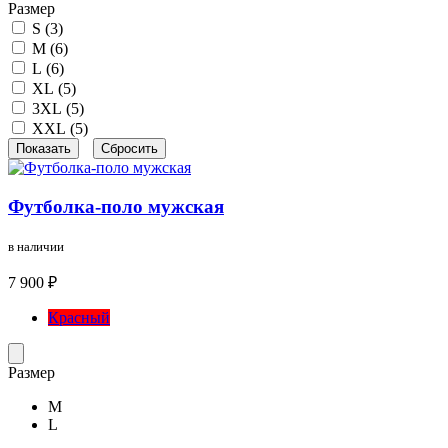
Размер
S (
3
)
M (
6
)
L (
6
)
XL (
5
)
3XL (
5
)
XXL (
5
)
Футболка-поло мужская
в наличии
7 900 ₽
Красный
Размер
M
L