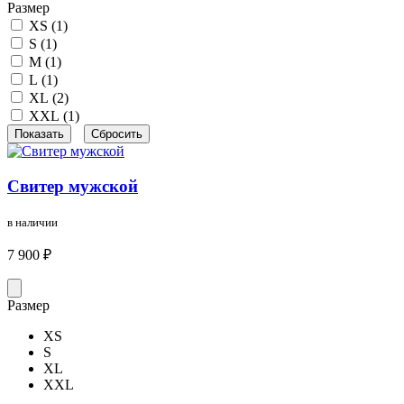
Размер
XS (
1
)
S (
1
)
M (
1
)
L (
1
)
XL (
2
)
XXL (
1
)
Свитер мужской
в наличии
7 900 ₽
Размер
XS
S
XL
XXL