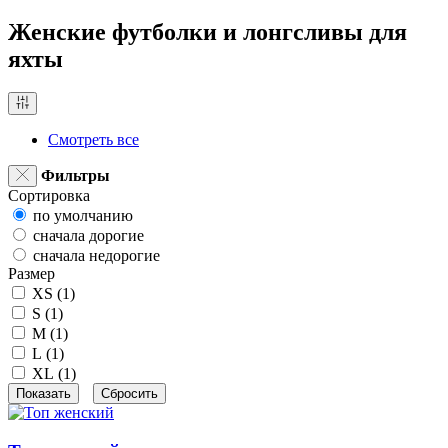
Женские футболки и лонгсливы для
яхты
Смотреть все
Фильтры
Сортировка
по умолчанию
сначала дорогие
сначала недорогие
Размер
XS (
1
)
S (
1
)
M (
1
)
L (
1
)
XL (
1
)